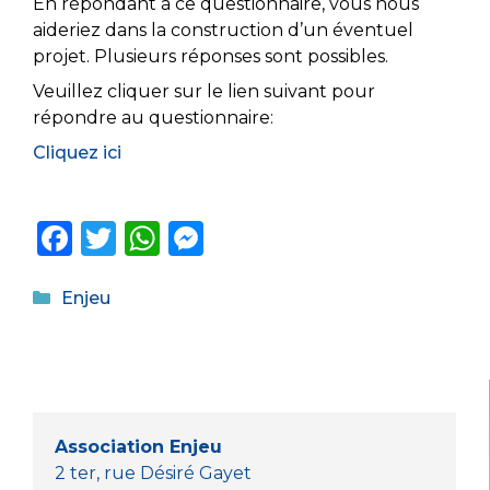
En répondant à ce questionnaire, vous nous
aideriez dans la construction d’un éventuel
projet. Plusieurs réponses sont possibles.
Veuillez cliquer sur le lien suivant pour
répondre au questionnaire:
Cliquez ici
F
T
W
M
a
w
h
e
Catégories
c
it
a
ss
Enjeu
e
te
ts
e
b
r
A
n
o
p
g
o
p
er
Association Enjeu
k
2 ter, rue Désiré Gayet