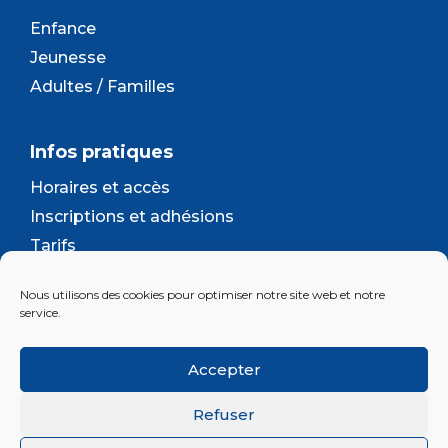
Enfance
Jeunesse
Adultes / Familles
Infos pratiques
Horaires et accès
Inscriptions et adhésions
Tarifs
Séjours et camps
Nous utilisons des cookies pour optimiser notre site web et notre
Contact
service.
Lettre d’information
Accepter
Inscrivez-vous à la newsletter d'Enjeu
Refuser