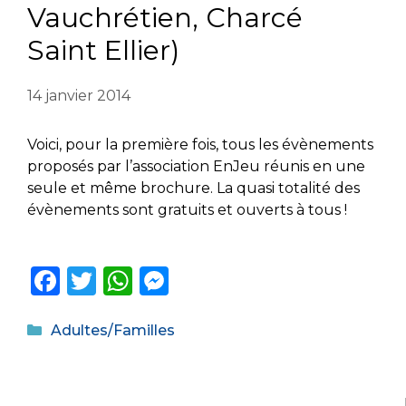
Vauchrétien, Charcé
Saint Ellier)
14 janvier 2014
Voici, pour la première fois, tous les évènements
proposés par l’association EnJeu réunis en une
seule et même brochure. La quasi totalité des
évènements sont gratuits et ouverts à tous !
F
T
W
M
a
w
h
e
Catégories
c
it
a
ss
Adultes/Familles
e
te
ts
e
b
r
A
n