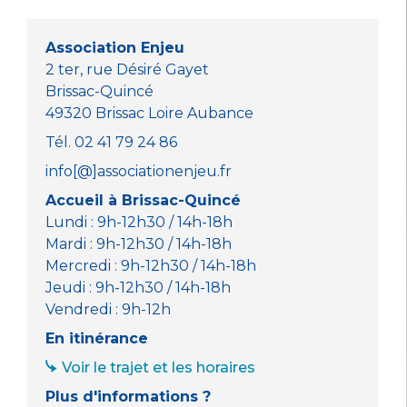
o
p
g
o
p
er
Association Enjeu
k
2 ter, rue Désiré Gayet
Brissac-Quincé
49320 Brissac Loire Aubance
Tél. 02 41 79 24 86
info[@]associationenjeu.fr
Accueil à Brissac-Quincé
Lundi : 9h-12h30 / 14h-18h
Mardi : 9h-12h30 / 14h-18h
Mercredi : 9h-12h30 / 14h-18h
Jeudi : 9h-12h30 / 14h-18h
Vendredi : 9h-12h
En itinérance
Voir le trajet et les horaires
Plus d'informations ?