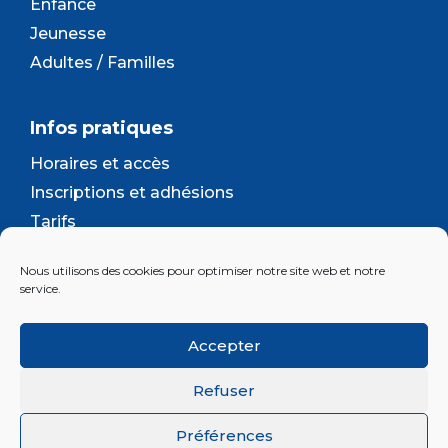
Enfance
Jeunesse
Adultes / Familles
Infos pratiques
Horaires et accès
Inscriptions et adhésions
Tarifs
Séjours et camps
Nous utilisons des cookies pour optimiser notre site web et notre
Contact
service.
Lettre d’information
Accepter
Inscrivez-vous à la newsletter d'Enjeu
Refuser
Préférences