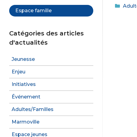
Catég
Adult
c
Espace famille
e
b
Catégories des articles
o
d'actualités
o
k
Jeunesse
Enjeu
Initiatives
Événement
Adultes/Familles
Marmoville
Espace jeunes