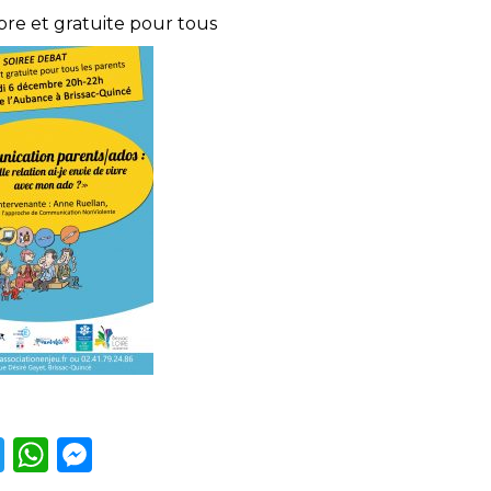
bre et gratuite pour tous
T
W
M
w
h
e