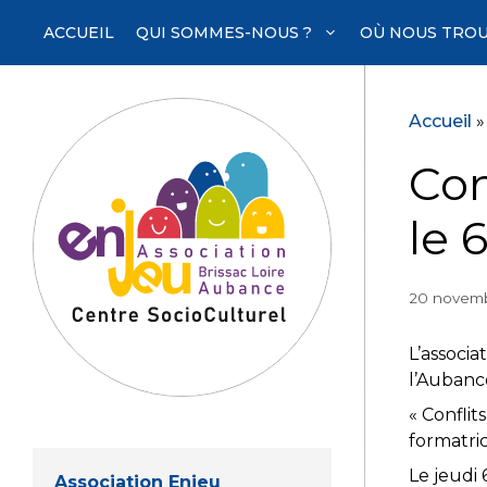
Aller
ACCUEIL
QUI SOMMES-NOUS ?
OÙ NOUS TROU
au
contenu
Accueil
Com
le 
20 novemb
L’associa
l’Aubanc
« Confli
formatri
Le jeudi
Association Enjeu