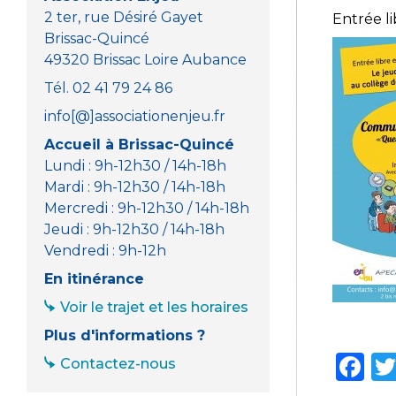
2 ter, rue Désiré Gayet
Entrée li
Brissac-Quincé
49320 Brissac Loire Aubance
Tél. 02 41 79 24 86
info[@]associationenjeu.fr
Accueil à Brissac-Quincé
Lundi : 9h-12h30 / 14h-18h
Mardi : 9h-12h30 / 14h-18h
Mercredi : 9h-12h30 / 14h-18h
Jeudi : 9h-12h30 / 14h-18h
Vendredi : 9h-12h
En itinérance
Voir le trajet et les horaires
Plus d'informations ?
F
Contactez-nous
a