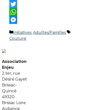
Facebook
Twitter
WhatsApp
Messenger
Catégories
Étiquettes
Initiatives
,
Adultes/Familles
Couture
Association
Enjeu
2 ter, rue
Désiré Gayet
Brissac-
Quincé
49320
Brissac Loire
Aubance