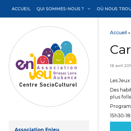
Aller
ACCUEIL
QUI SOMMES-NOUS ?
OÙ NOUS TROU
au
contenu
Accueil
Car
18 avril 20
Les Jeux 
Des habi
plus foll
Programm
15h30-18h
Association Enjeu