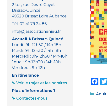
2 ter, rue Désiré Gayet
Brissac-Quincé
49320 Brissac Loire Aubance
Tél. 02 41 79 24 86
info[@]associationenjeu.fr
Accueil à Brissac-Quincé
Lundi : 9h-12h30 / 14h-18h
Mardi : 9h-12h30 / 14h-18h
Mercredi : 9h-12h30 / 14h-18h
Jeudi : 9h-12h30 / 14h-18h
Vendredi : 9h-12h
En itinérance
F
Voir le trajet et les horaires
a
Plus d'informations ?
Catég
Adult
c
Contactez-nous
e