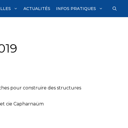
ILLES
ACTUALITÉS
INFOS PRATIQUES
019
nches pour construire des structures
 et cie Capharnaüm