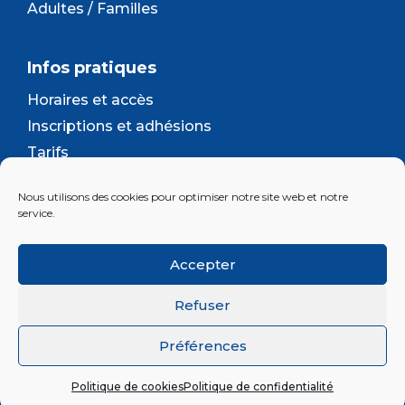
Adultes / Familles
Infos pratiques
Horaires et accès
Inscriptions et adhésions
Tarifs
Séjours et camps
Nous utilisons des cookies pour optimiser notre site web et notre
Contact
service.
Lettre d’information
Accepter
Inscrivez-vous à la newsletter d'Enjeu
Refuser
Préférences
© 2026 Association Enjeu |
Plan du site
|
Mentions
légales
|
Confidentialité
|
Cookies
Politique de cookies
Politique de confidentialité