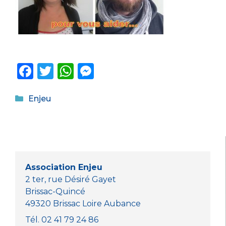
F
T
W
M
a
w
h
e
Catégories
c
it
a
ss
Enjeu
e
te
ts
e
b
r
A
n
o
p
g
o
p
er
Association Enjeu
k
2 ter, rue Désiré Gayet
Brissac-Quincé
49320 Brissac Loire Aubance
Tél. 02 41 79 24 86