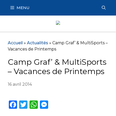
Aller
MENU
au
contenu
Accueil
»
Actualités
»
Camp Graf’ & MultiSports –
Vacances de Printemps
Camp Graf’ & MultiSports
– Vacances de Printemps
16 avril 2014
F
T
W
M
a
w
h
e