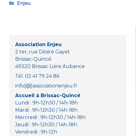
Catégories
c
it
a
ss
Enjeu
e
te
ts
e
b
r
A
n
o
p
g
o
p
er
Association Enjeu
k
2 ter, rue Désiré Gayet
Brissac-Quincé
49320 Brissac Loire Aubance
Tél. 02 41 79 24 86
info[@]associationenjeu.fr
Accueil à Brissac-Quincé
Lundi : 9h-12h30 / 14h-18h
Mardi : 9h-12h30 / 14h-18h
Mercredi : 9h-12h30 / 14h-18h
Jeudi : 9h-12h30 / 14h-18h
Vendredi : 9h-12h