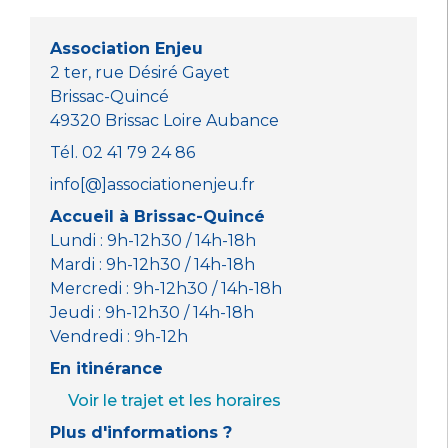
o
p
g
o
p
er
Association Enjeu
k
2 ter, rue Désiré Gayet
Brissac-Quincé
49320 Brissac Loire Aubance
Tél. 02 41 79 24 86
info[@]associationenjeu.fr
Accueil à Brissac-Quincé
Lundi : 9h-12h30 / 14h-18h
Mardi : 9h-12h30 / 14h-18h
Mercredi : 9h-12h30 / 14h-18h
Jeudi : 9h-12h30 / 14h-18h
Vendredi : 9h-12h
En itinérance
Voir le trajet et les horaires
Plus d'informations ?