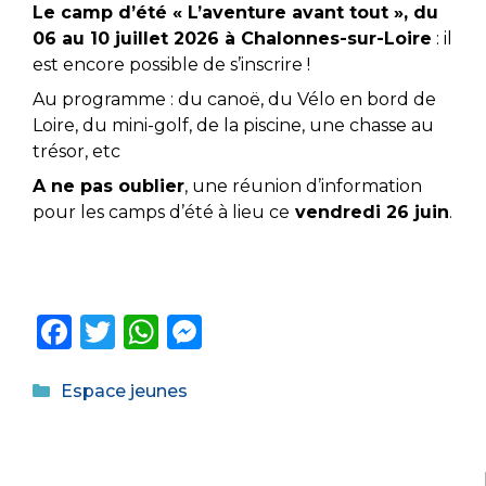
Le camp d’été « L’aventure avant tout », du
06 au 10 juillet 2026 à Chalonnes-sur-Loire
: il
est encore possible de s’inscrire !
Au programme : du canoë, du Vélo en bord de
Loire, du mini-golf, de la piscine, une chasse au
trésor, etc
A ne pas oublier
, une réunion d’information
pour les camps d’été à lieu ce
vendredi 26 juin
.
F
T
W
M
a
w
h
e
Catégories
c
it
a
ss
Espace jeunes
e
te
ts
e
b
r
A
n