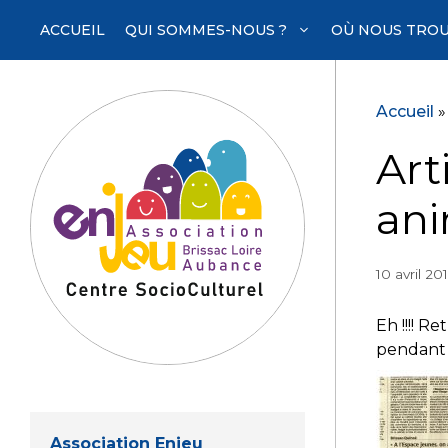
Aller
ACCUEIL
QUI SOMMES-NOUS ?
OÙ NOUS TROU
au
contenu
Accueil
Art
ani
10 avril 20
Eh !!!! R
pendant 
Association Enjeu