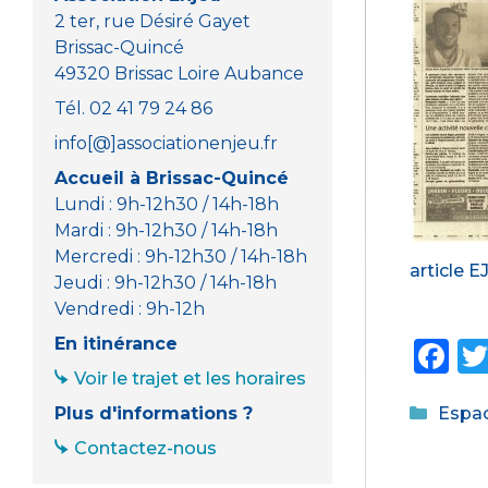
2 ter, rue Désiré Gayet
Brissac-Quincé
49320 Brissac Loire Aubance
Tél. 02 41 79 24 86
info[@]associationenjeu.fr
Accueil à Brissac-Quincé
Lundi : 9h-12h30 / 14h-18h
Mardi : 9h-12h30 / 14h-18h
Mercredi : 9h-12h30 / 14h-18h
article E
Jeudi : 9h-12h30 / 14h-18h
Vendredi : 9h-12h
En itinérance
F
Voir le trajet et les horaires
a
Catég
Plus d'informations ?
Espac
c
Contactez-nous
e