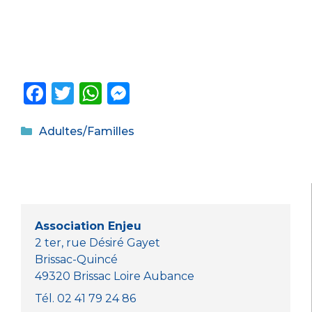
F
T
W
M
a
w
h
e
Catégories
c
it
a
ss
Adultes/Familles
e
te
ts
e
b
r
A
n
o
p
g
o
p
er
Association Enjeu
k
2 ter, rue Désiré Gayet
Brissac-Quincé
49320 Brissac Loire Aubance
Tél. 02 41 79 24 86