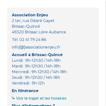
b
r
A
n
o
p
g
o
p
er
Association Enjeu
k
2 ter, rue Désiré Gayet
Brissac-Quincé
49320 Brissac Loire Aubance
Tél. 02 41 79 24 86
info[@]associationenjeu.fr
Accueil à Brissac-Quincé
Lundi : 9h-12h30 / 14h-18h
Mardi : 9h-12h30 / 14h-18h
Mercredi : 9h-12h30 / 14h-18h
Jeudi : 9h-12h30 / 14h-18h
Vendredi : 9h-12h
En itinérance
Voir le trajet et les horaires
Plus d'informations ?