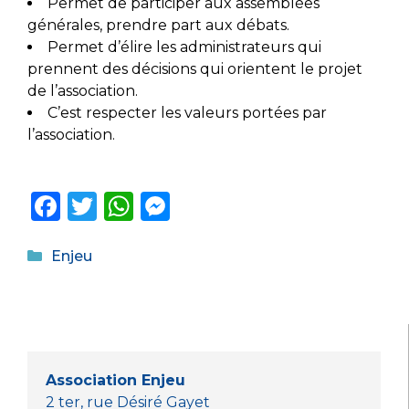
Permet de participer aux assemblées
générales, prendre part aux débats.
Permet d’élire les administrateurs qui
prennent des décisions qui orientent le projet
de l’association.
C’est respecter les valeurs portées par
l’association.
F
T
W
M
a
w
h
e
Catégories
c
it
a
ss
Enjeu
e
te
ts
e
b
r
A
n
o
p
g
o
p
er
Association Enjeu
2 ter, rue Désiré Gayet