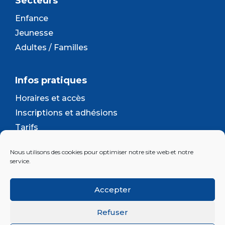
Secteurs
Enfance
Jeunesse
Adultes / Familles
Infos pratiques
Horaires et accès
Inscriptions et adhésions
Tarifs
Séjours et camps
Nous utilisons des cookies pour optimiser notre site web et notre
Contact
service.
Lettre d’information
Accepter
Inscrivez-vous à la newsletter d'Enjeu
Refuser