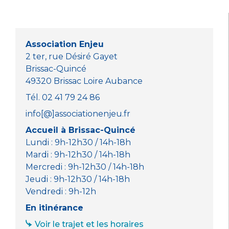
b
r
A
n
o
p
g
o
p
er
Association Enjeu
k
2 ter, rue Désiré Gayet
Brissac-Quincé
49320 Brissac Loire Aubance
Tél. 02 41 79 24 86
info[@]associationenjeu.fr
Accueil à Brissac-Quincé
Lundi : 9h-12h30 / 14h-18h
Mardi : 9h-12h30 / 14h-18h
Mercredi : 9h-12h30 / 14h-18h
Jeudi : 9h-12h30 / 14h-18h
Vendredi : 9h-12h
En itinérance
Voir le trajet et les horaires