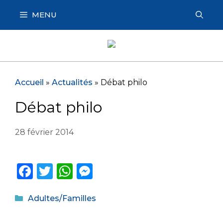
Aller
MENU
au
contenu
Accueil
»
Actualités
»
Débat philo
Débat philo
28 février 2014
F
T
W
M
a
w
h
e
Catégories
c
it
a
ss
Adultes/Familles
e
te
ts
e